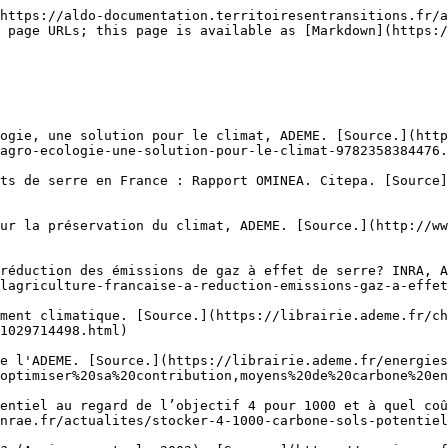
https://aldo-documentation.territoiresentransitions.fr/a
 page URLs; this page is available as [Markdown](https:/
ogie, une solution pour le climat, ADEME. [Source.](http
agro-ecologie-une-solution-pour-le-climat-9782358384476.
ts de serre en France : Rapport OMINEA. Citepa. [Source
ur la préservation du climat, ADEME. [Source.](http://ww
réduction des émissions de gaz à effet de serre? INRA, A
lagriculture-francaise-a-reduction-emissions-gaz-a-effet
ment climatique. [Source.](https://librairie.ademe.fr/ch
1029714498.html)

e l'ADEME. [Source.](https://librairie.ademe.fr/energies
optimiser%20sa%20contribution,moyens%20de%20carbone%20en
entiel au regard de l’objectif 4 pour 1000 et à quel coû
nrae.fr/actualites/stocker-4-1000-carbone-sols-potentiel