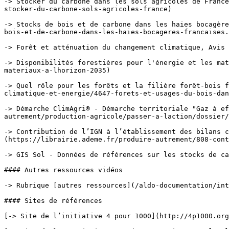
-> Stocker du carbone dans les sols agricoles de France
stocker-du-carbone-sols-agricoles-france)

-> Stocks de bois et de carbone dans les haies bocagère
bois-et-de-carbone-dans-les-haies-bocageres-francaises.
-> Forêt et atténuation du changement climatique, Avis 
-> Disponibilités forestières pour l'énergie et les mat
materiaux-a-lhorizon-2035)

-> Quel rôle pour les forêts et la filière forêt-bois f
climatique-et-energie/4647-forets-et-usages-du-bois-dan
-> Démarche ClimAgri® - Démarche territoriale "Gaz à ef
autrement/production-agricole/passer-a-laction/dossier/
-> Contribution de l’IGN à l’établissement des bilans c
(https://librairie.ademe.fr/produire-autrement/808-cont
-> GIS Sol - Données de références sur les stocks de ca
#### Autres ressources vidéos

-> Rubrique [autres ressources](/aldo-documentation/int
#### Sites de références

[-> Site de l’initiative 4 pour 1000](http://4p1000.org