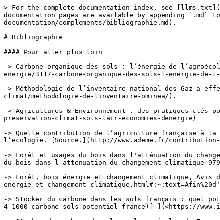
> For the complete documentation index, see [llms.txt](
documentation pages are available by appending `.md` to
documentation/complements/bibliographie.md).

# Bibliographie

#### Pour aller plus loin

-> Carbone organique des sols : l’énergie de l’agroécol
energie/3117-carbone-organique-des-sols-l-energie-de-l-
-> Méthodologie de l’inventaire national des Gaz a effe
climat/methodologie-de-linventaire-ominea/).

-> Agricultures & Environnement : des pratiques clés po
preservation-climat-sols-lair-economies-denergie)

-> Quelle contribution de l’agriculture française à la 
l’écologie. [Source.](http://www.ademe.fr/contribution-
-> Forêt et usages du bois dans l'atténuation du change
du-bois-dans-l-attenuation-du-changement-climatique-979
-> Forêt, bois énergie et changement climatique, Avis d
energie-et-changement-climatique.html#:~:text=Afin%20d'
-> Stocker du carbone dans les sols français : quel pot
4-1000-carbone-sols-potentiel-france)[ ](<https://www.i