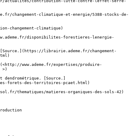
fr/actualites/contribution-lutte-contre-leffet-serre-
e.fr/changement-climatique-et-energie/5388-stocks-de-
ion-changement-climatique)

w.ademe.fr/disponibilites-forestieres-lenergie-
[Source.](https://librairie.ademe.fr/changement-
tml)

(<http://www.ademe.fr/expertises/produire-
 >)

t dendrométrique. [Source.]
es-forets-des-territoires-pcaet.html)

sol.fr/thematiques/matieres-organiques-des-sols-42)

roduction
