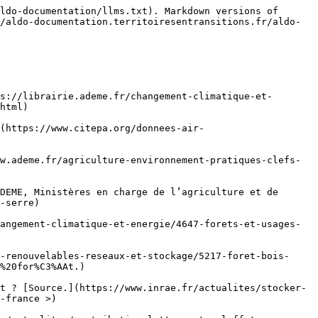
ldo-documentation/llms.txt). Markdown versions of 
/aldo-documentation.territoiresentransitions.fr/aldo-
s://librairie.ademe.fr/changement-climatique-et-
html)

](https://www.citepa.org/donnees-air-
w.ademe.fr/agriculture-environnement-pratiques-clefs-
DEME, Ministères en charge de l’agriculture et de 
-serre)

angement-climatique-et-energie/4647-forets-et-usages-
-renouvelables-reseaux-et-stockage/5217-foret-bois-
%20for%C3%AAt.)

t ? [Source.](https://www.inrae.fr/actualites/stocker-
-france >)
