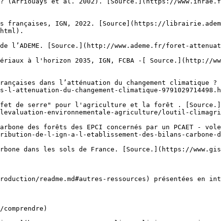
? (Arriouays et al. 2002). [Source.](https://www.inrae.
s françaises, IGN, 2022. [Source](https://librairie.adem
html).

de l’ADEME. [Source.](http://www.ademe.fr/foret-attenuat
ériaux à l'horizon 2035, IGN, FCBA -[ Source.](http://ww
rançaises dans l’atténuation du changement climatique ? 
s-l-attenuation-du-changement-climatique-9791029714498.h
fet de serre" pour l'agriculture et la forêt . [Source.]
levaluation-environnementale-agriculture/loutil-climagri
arbone des forêts des EPCI concernés par un PCAET - vole
ribution-de-l-ign-a-l-etablissement-des-bilans-carbone-d
rbone dans les sols de France. [Source.](https://www.gis
roduction/readme.md#autres-ressources) présentées en int
/comprendre)
